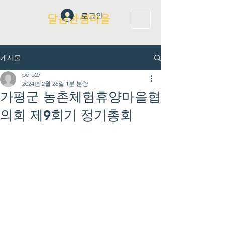
로그인
달콤한샘마을
게시물
pero27
2024년 2월 26일
1분 분량
가평군 농촌체험휴양마을협
의회 제9회기 정기총회