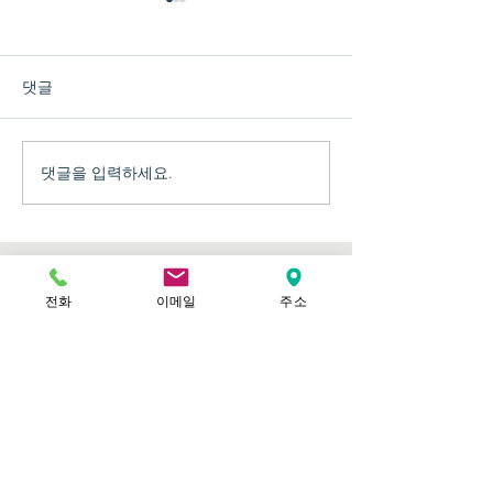
댓글
댓글을 입력하세요.
우리 쌀과 누룩으로 빚는
가평군 귀농귀
‘단양주 체험’
센터 제2차 운
열렸습니다
전화
이메일
주소
오시는 길
마을소재지 : 가평군 청평면 버들숲로 8번
길 34-77
대표자 : 정인선
전화번호 :
031-584-8998
공유하기