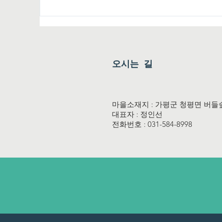
우리 쌀과 누룩으로 빚은 단양
우
주, 기다림까지 담은 전통주
양
체험
오시는 길
마을소재지 : 가평군 청평면 버들숲로
대표자 : 정인선
전화번호 : 031-584-8998