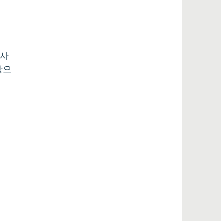
인사
당으