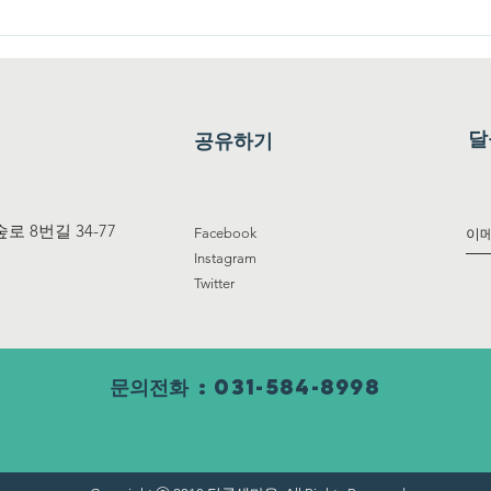
리 쌀과 누룩으로 빚는 ‘단
가평군 귀농귀촌
주 체험’
제2차 운영위원
다
달
공유하기
 8번길 34-77
Facebook
Instagram
Twitter
문의전화
: 031-584-8998