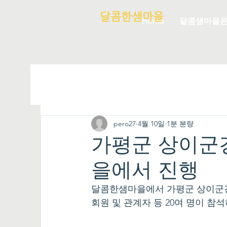
달콤한샘마을
Home
달콤샘마을
pero27
4월 10일
1분 분량
가평군 상이군
을에서 진행
달콤한샘마을에서 가평군 상이군경
회원 및 관계자 등 20여 명이 참