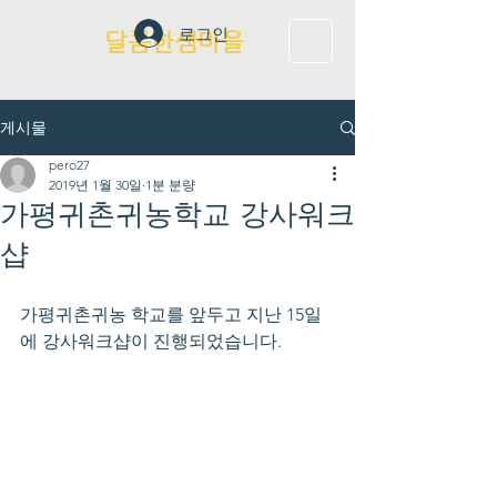
로그인
달콤한샘마을
게시물
pero27
2019년 1월 30일
1분 분량
가평귀촌귀농학교 강사워크
샵
가평귀촌귀농 학교를 앞두고 지난 15일
에 강사워크샵이 진행되었습니다.