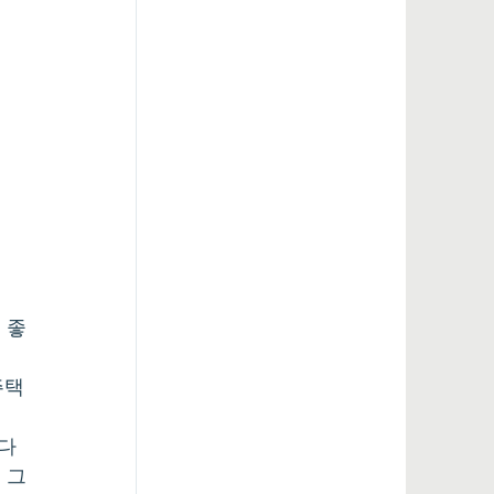
 좋
주택
다
 그