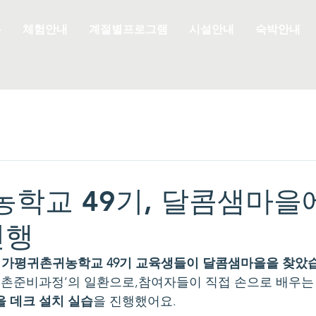
은
체험안내
계절별프로그램
시설안내
숙박안내
농학교 49기, 달콤샘마을
진행
 
가평귀촌귀농학교 49기 교육생들이 달콤샘마을을 찾았
 귀촌준비과정’의 일환으로,참여자들이 직접 손으로 배우는
 데크 설치 실습
을 진행했어요.