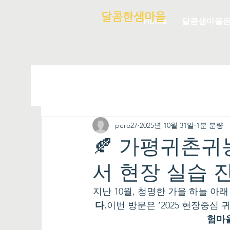
달콤한샘마을
Home
달콤샘마을
pero27
2025년 10월 31일
1분 분량
🍂 가평귀촌귀
서 현장 실습 
지난 10월, 청명한 가을 하늘 아래
다.
이번 방문은 ‘2025 현장중심
험마을