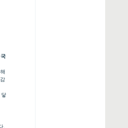
는
국
이해
실감
 닿
다.