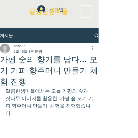
로그인
달콤한샘마을
게시물
pero27
6월 18일
1분 분량
가평 숲의 향기를 담다... 모
기 기피 향주머니 만들기 체
험 진행
달콤한샘마을에서는 오늘 가평의 숲과 
잣나무 이미지를 활용한 ‘가평 숲 모기 기
피 향주머니 만들기’ 체험을 진행했습니
다.