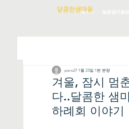
달콤한샘마을
Home
달콤샘마을
pero27
1월 23일
1분 분량
겨울, 잠시 멈
다..달콤한 샘
하례회 이야기