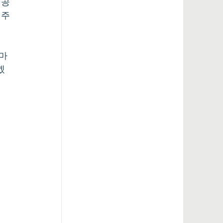
 공
 주
 마
겠