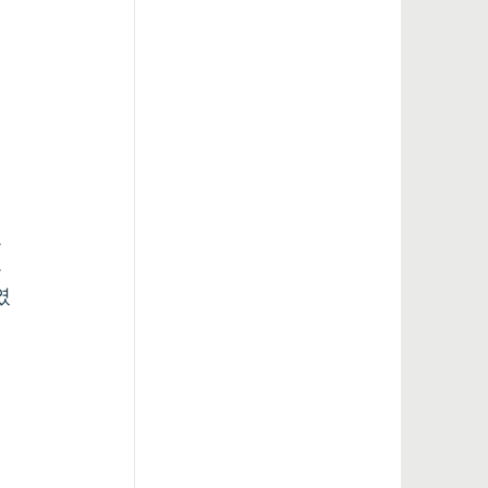
교
 
였