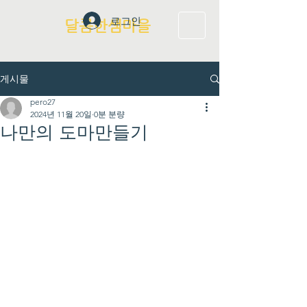
로그인
달콤한샘마을
게시물
pero27
2024년 11월 20일
0분 분량
나만의 도마만들기