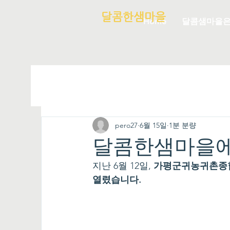
달콤한샘마을
Home
달콤샘마을
pero27
6월 15일
1분 분량
달콤한샘마을에
지난 6월 12일, 
가평군귀농귀촌종합
열렸습니다.