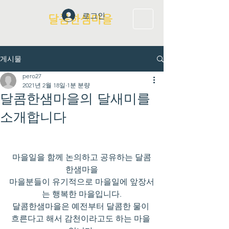
로그인
달콤한샘마을
게시물
pero27
2021년 2월 18일
1분 분량
달콤한샘마을의 달새미를
소개합니다
마을일을 함께 논의하고 공유하는 달콤
한샘마을
마을분들이 유기적으로 마을일에 앞장서
는 행복한 마을입니다.
달콤한샘마을은 예전부터 달콤한 물이 
흐른다고 해서 감천이라고도 하는 마을 