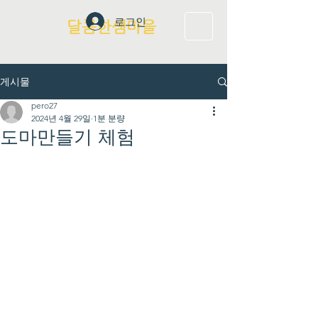
로그인
달콤한샘마을
게시물
pero27
2024년 4월 29일
1분 분량
도마만들기 체험