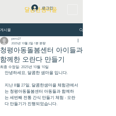
로그인
달콤한샘마을
게시물
pero27
2025년 10월 2일
1분 분량
청평아동돌봄센터 아이들과
함께한 오란다 만들기
최종 수정일:
2025년 10월 10일
안녕하세요, 달콤한 샘마을 입니다.
지난 8월 27일, 달콤한샘마을 체험관에서
는 청평아동돌봄센터 아동들과 함께하
는 세번째 전통 간식 만들기 체험 - 오란
다 만들기가 진행되었습니다.