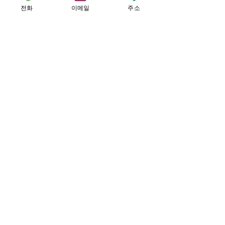
전화
이메일
주소
전화번호 :
031-584-8998
공유하기
Facebook
Instagram
Twitter
달콤마을 소식 정기구독 신청
보내기