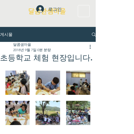
로그인
달콤한샘마을
게시물
달콤샘마을
2018년 9월 7일
0분 분량
초등학교 체험 현장입니다.