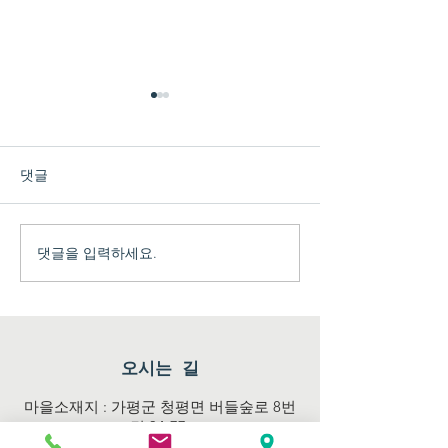
댓글
댓글을 입력하세요.
우리 쌀과 누룩으로 빚는
가평군 귀농귀
‘단양주 체험’
센터 제2차 운
열렸습니다
오시는 길
마을소재지 : 가평군 청평면 버들숲로 8번
길 34-77
대표자 : 정인선