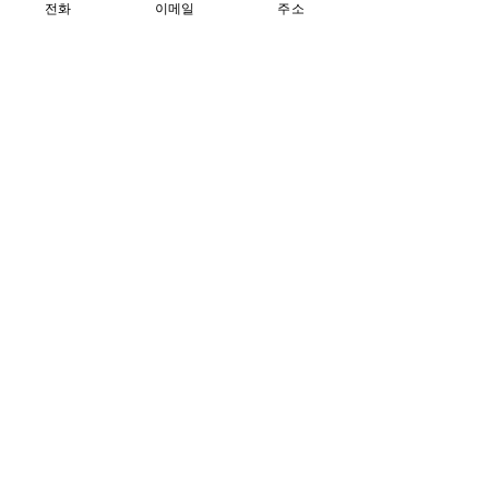
전화
이메일
주소
댓글
댓글을 입력하세요.
우리 쌀과 누룩으로 빚는
가평군 귀농귀
‘단양주 체험’
센터 제2차 운
열렸습니다
오시는 길
마을소재지 : 가평군 청평면 버들숲로 8번
길 34-77
대표자 : 정인선
전화번호 :
031-584-8998
공유하기