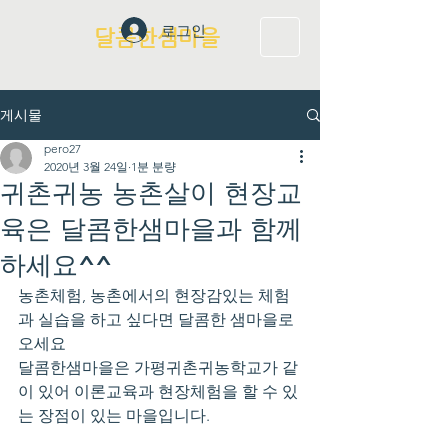
로그인
달콤한샘마을
게시물
pero27
2020년 3월 24일
1분 분량
귀촌귀농 농촌살이 현장교
육은 달콤한샘마을과 함께
하세요^^
농촌체험, 농촌에서의 현장감있는 체험
과 실습을 하고 싶다면 달콤한 샘마을로 
오세요
달콤한샘마을은 가평귀촌귀농학교가 같
이 있어 이론교육과 현장체험을 할 수 있
는 장점이 있는 마을입니다.