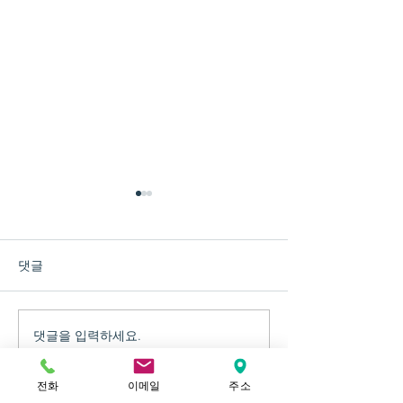
댓글
댓글을 입력하세요.
우리 쌀과 누룩으로 빚는
가평군 귀농귀
‘단양주 체험’
센터 제2차 운
열렸습니다
전화
이메일
주소