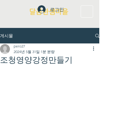
로그인
달콤한샘마을
게시물
pero27
2024년 5월 31일
1분 분량
조청영양강정만들기