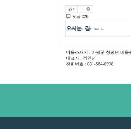
0
댓글 0개
오시는 길
Write a comment...
마을소재지 : 가평군 청평면 버들숲로
대표자 : 정인선
전화번호 : 031-584-8998