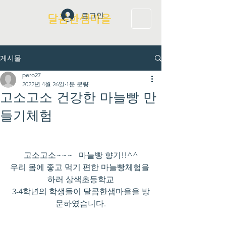
로그인
달콤한샘마을
게시물
pero27
2022년 4월 26일
1분 분량
고소고소 건강한 마늘빵 만
들기체험
고소고소~~~   마늘빵 향기!!^^
우리 몸에 좋고 먹기 편한 마늘빵체험을 
하러 상색초등학교
3-4학년의 학생들이 달콤한샘마을을 방
문하였습니다.